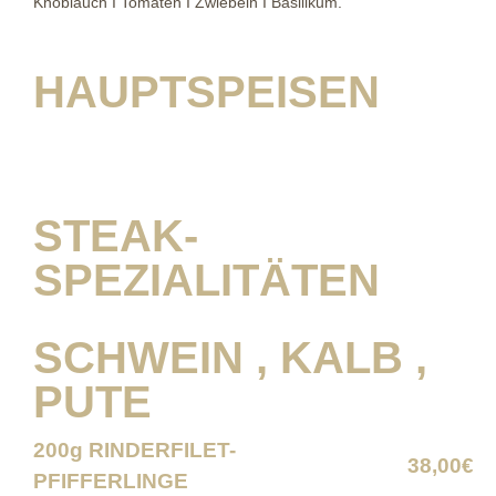
Knoblauch I Tomaten I Zwiebeln I Basilikum.
HAUPTSPEISEN
STEAK-
SPEZIALITÄTEN
SCHWEIN , KALB ,
PUTE
200g RINDERFILET-
38,00€
PFIFFERLINGE